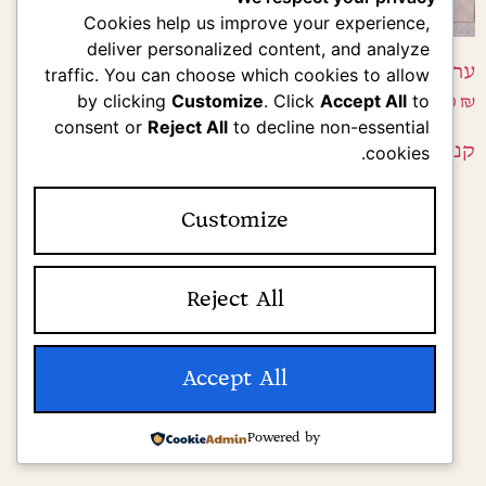
Cookies help us improve your experience,
deliver personalized content, and analyze
ערכת מיתוג משלוחי מנות
traffic. You can choose which cookies to allow
by clicking
Customize
. Click
Accept All
to
0.00
₪
consent or
Reject All
to decline non-essential
קנה עכשיו
הוספה לסל
cookies.
Customize
Reject All
Accept All
Powered by